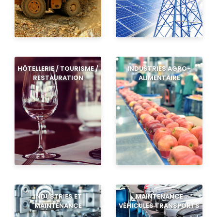
HÔTELLERIE / TOURISME /
INDUSTRIES AGRO-
RESTAURATION
ALIMENTAIRE
INDUSTRIES ET
MAINTENANCE
MAINTENANCE
VÉHICULES TRANSPORTS