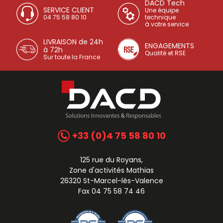
DACD Tech
SERVICE CLIENT
Une équipe
04 75 58 80 10
technique
à votre service
LIVRAISON de 24h
ENGAGEMENTS
à 72h
Qualité et RSE
Sur toute la France
+33 (0)4 75 58 80 10
125 rue du Royans,
Zone d'activités Mathias
26320 St-Marcel-lès-Valence
Fax 04 75 58 74 46