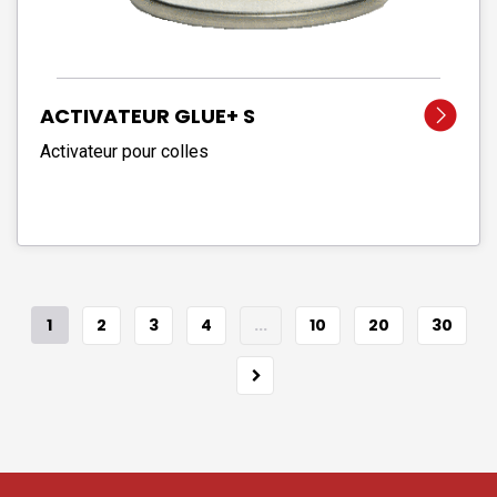
ACTIVATEUR GLUE+ S
Activateur pour colles
1
2
3
4
...
10
20
30