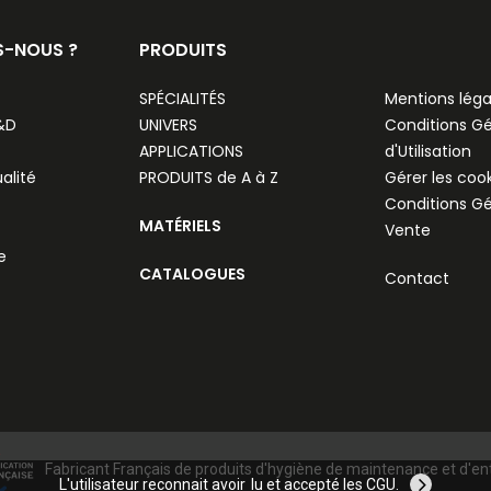
S-NOUS ?
PRODUITS
SPÉCIALITÉS
Mentions léga
R&D
UNIVERS
Conditions G
APPLICATIONS
d'Utilisation
alité
PRODUITS de A à Z
Gérer les coo
Conditions G
MATÉRIELS
Vente
e
CATALOGUES
Contact
Fabricant Français de produits d'hygiène de maintenance et d'en
L'utilisateur reconnait avoir
lu et accepté les CGU
.