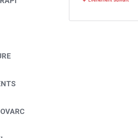
RAPI
URE
ENTS
NOVARC