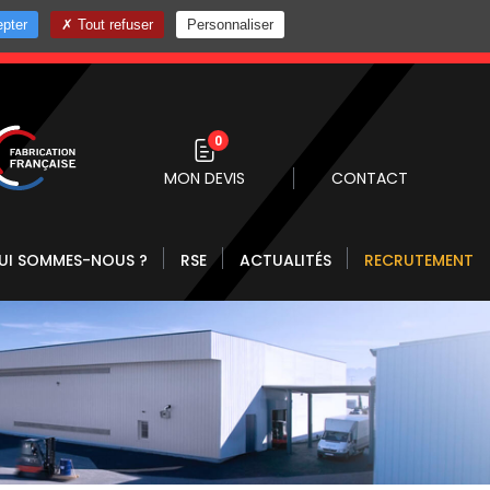
pter
Tout refuser
Personnaliser
0 10
0
MON DEVIS
CONTACT
UI SOMMES-NOUS ?
RSE
ACTUALITÉS
RECRUTEMENT