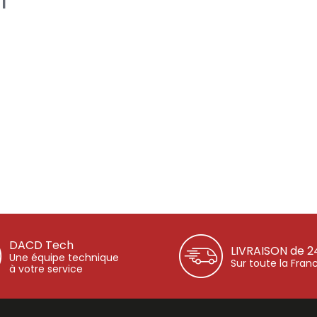
I
DACD Tech
LIVRAISON de 2
Une équipe technique
Sur toute la Fran
à votre service