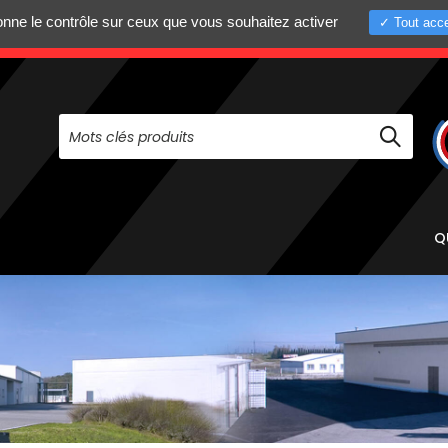
donne le contrôle sur ceux que vous souhaitez activer
Tout acce
+33 (0)4 75 58 8
PAS À NOUS CONTACTER AU
Q