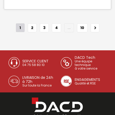
1
2
3
4
...
10
DACD Tech
SERVICE CLIENT
Une équipe
04 75 58 80 10
technique
à votre service
LIVRAISON de 24h
ENGAGEMENTS
à 72h
Qualité et RSE
Sur toute la France