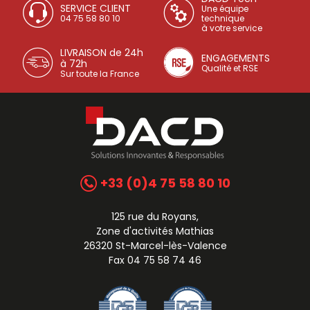
SERVICE CLIENT
Une équipe
04 75 58 80 10
technique
à votre service
LIVRAISON de 24h
ENGAGEMENTS
à 72h
Qualité et RSE
Sur toute la France
+33 (0)4 75 58 80 10
125 rue du Royans,
Zone d'activités Mathias
26320 St-Marcel-lès-Valence
Fax 04 75 58 74 46