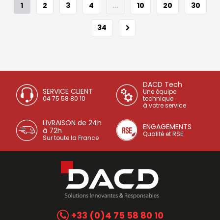
1
2
3
4
...
10
20
30
34
DACD Tech
SERVICE CLIENT
Une équipe
04 75 58 80 10
technique
à votre service
LIVRAISON de 24h
ENGAGEMENTS
à 72h
Qualité et RSE
Sur toute la France
+33 (0)4 75 58 80 10