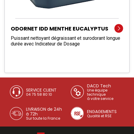
ODORNET IDD MENTHE EUCALYPTUS
Puissant nettoyant dégraissant et surodorant longue
durée avec Indicateur de Dosage
DACD Tech
SERVICE CLIENT
Une équipe
04 75 58 80 10
technique
à votre service
LIVRAISON de 24h
ENGAGEMENTS
à 72h
Qualité et RSE
Sur toute la France