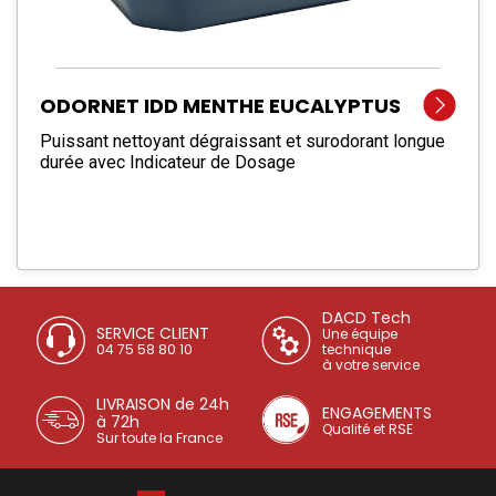
ODORNET IDD MENTHE EUCALYPTUS
Puissant nettoyant dégraissant et surodorant longue
durée avec Indicateur de Dosage
DACD Tech
SERVICE CLIENT
Une équipe
04 75 58 80 10
technique
à votre service
LIVRAISON de 24h
ENGAGEMENTS
à 72h
Qualité et RSE
Sur toute la France