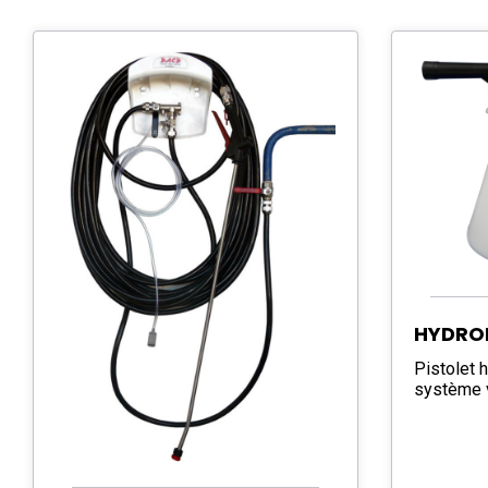
HYDRO
Pistolet 
système v