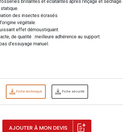
rosseries brillantes et éclatantes après rinçage et séchage.
 statique.
mination des insectes écrasés.
'origine végétale.
puissant effet démoustiquant.
te, de qualité : meilleure adhérence au support.
pas d'essuyage manuel.
Fiche technique
Fiche sécurité
AJOUTER À MON DEVIS