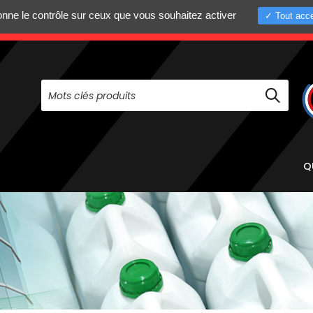
donne le contrôle sur ceux que vous souhaitez activer
Tout acce
+33 (0)4 75 58 8
PAS À NOUS CONTACTER AU
Q