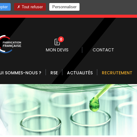
pter
Tout refuser
Personnaliser
0 10
0
MON DEVIS
CONTACT
UI SOMMES-NOUS ?
RSE
ACTUALITÉS
RECRUTEMENT