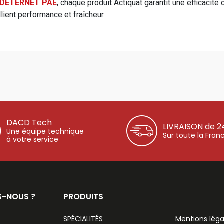
DETERNET PAE
, chaque produit Actiquat garantit une efficacit
lient performance et fraîcheur.
DACD Tech
LIVRAISON de 2
Une équipe technique
Sur toute la Fran
à votre service
S-NOUS ?
PRODUITS
SPÉCIALITÉS
Mentions léga