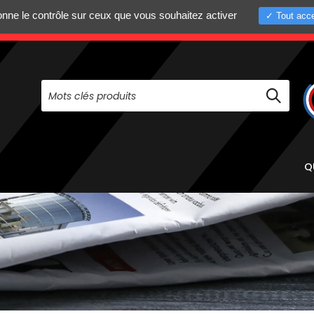
donne le contrôle sur ceux que vous souhaitez activer
Tout acce
+33 (0)4 75 58 8
PAS À NOUS CONTACTER AU
Q