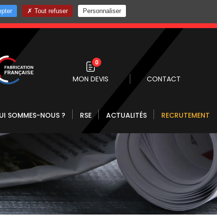
pter
Tout refuser
Personnaliser
0 10
0
MON DEVIS
CONTACT
UI SOMMES-NOUS ?
RSE
ACTUALITÉS
RECRUTEMENT