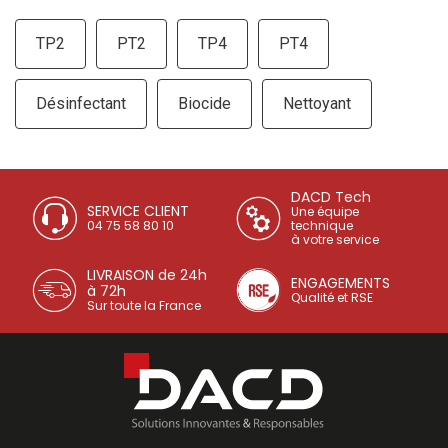
TP2
PT2
TP4
PT4
Désinfectant
Biocide
Nettoyant
DACD Tech
SERVICE CLIENT
Une équipe
04 75 58 80 10
technique
à votre service
LIVRAISON de 24h
ENGAGEMENTS
à 72h
Qualité et RSE
Sur toute la France