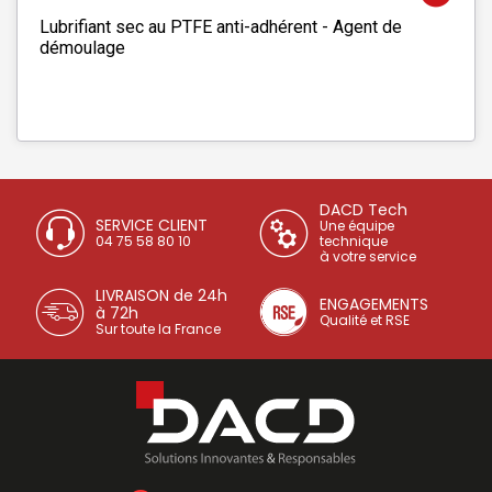
Lubrifiant sec au PTFE anti-adhérent - Agent de
démoulage
DACD Tech
SERVICE CLIENT
Une équipe
04 75 58 80 10
technique
à votre service
LIVRAISON de 24h
ENGAGEMENTS
à 72h
Qualité et RSE
Sur toute la France