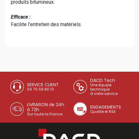
produits bitumineux.
Efficace :
Facilite l’entretien des matériels.
DACD Tech
SERVICE CLIENT
Une équipe
04 75 58 80 10
technique
à votre service
LIVRAISON de 24h
ENGAGEMENTS
à 72h
Qualité et RSE
Sur toute la France