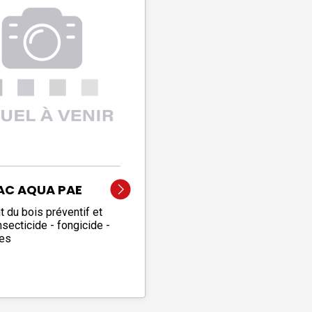
AC AQUA PAE
t du bois préventif et
Insecticide - fongicide -
tes