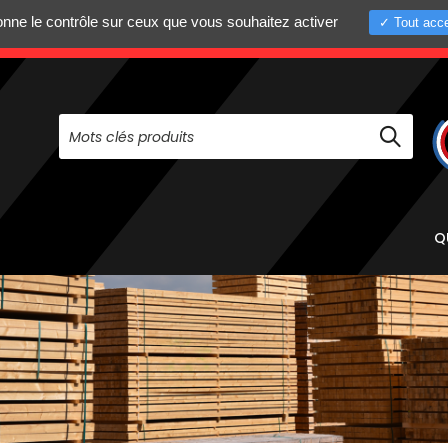
donne le contrôle sur ceux que vous souhaitez activer
Tout acce
+33 (0)4 75 58 8
PAS À NOUS CONTACTER AU
Q