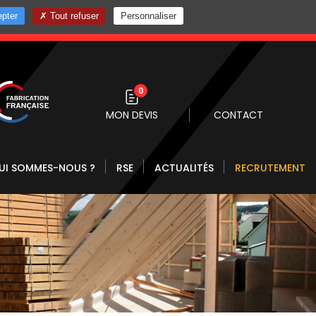
pter
Tout refuser
Personnaliser
0 10
0
MON DEVIS
CONTACT
UI SOMMES-NOUS ?
RSE
ACTUALITÉS
RECRUTEMENT