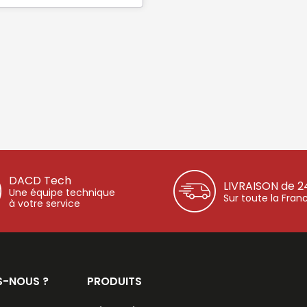
DACD Tech
LIVRAISON de 2
Une équipe technique
Sur toute la Fran
à votre service
S-NOUS ?
PRODUITS