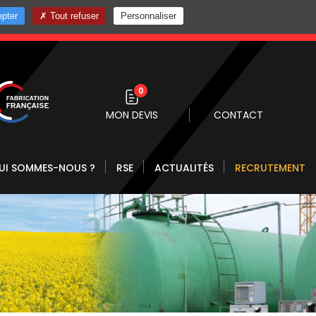
pter
Tout refuser
Personnaliser
0 10
0
MON DEVIS
CONTACT
UI SOMMES-NOUS ?
RSE
ACTUALITÉS
RECRUTEMENT