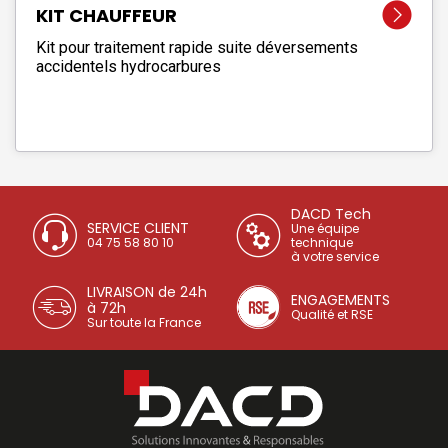
KIT CHAUFFEUR
Kit pour traitement rapide suite déversements
accidentels hydrocarbures
DACD Tech
SERVICE CLIENT
Une équipe
04 75 58 80 10
technique
à votre service
LIVRAISON de 24h
ENGAGEMENTS
à 72h
Qualité et RSE
Sur toute la France