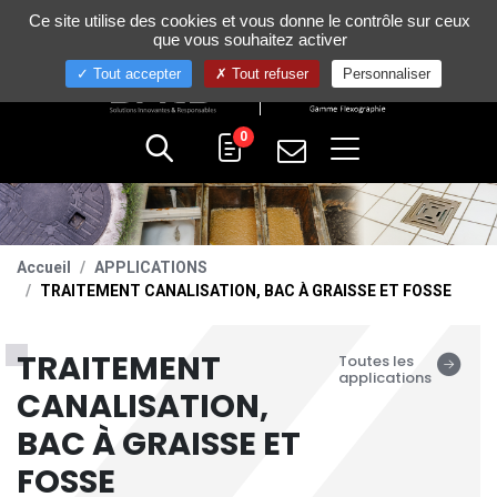
Gestion de vos préférences sur les cookies
Ce site utilise des cookies et vous donne le contrôle sur ceux
+33 (0)4 75 58 80 10
que vous souhaitez activer
Tout accepter
Tout refuser
Personnaliser
0
Accueil
APPLICATIONS
TRAITEMENT CANALISATION, BAC À GRAISSE ET FOSSE
TRAITEMENT
Toutes les
applications
CANALISATION,
BAC À GRAISSE ET
FOSSE