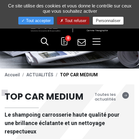
Gestion de vos préférences sur les cookies
Ce site utilise des cookies et vous donne le contrôle sur ceux
+33 (0)4 75 58 80 10
que vous souhaitez activer
Tout accepter
Tout refuser
Personnaliser
0
Accueil
ACTUALITÉS
TOP CAR MEDIUM
TOP CAR MEDIUM
Toutes les
actualités
Le shampoing carrosserie haute qualité pour
une brillance éclatante et un nettoyage
respectueux