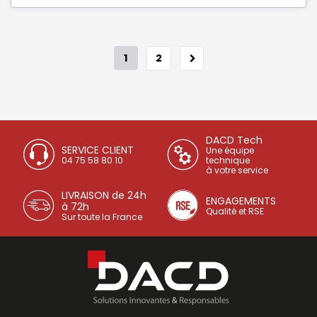
1
2
DACD Tech
SERVICE CLIENT
Une équipe
04 75 58 80 10
technique
à votre service
LIVRAISON de 24h
ENGAGEMENTS
à 72h
Qualité et RSE
Sur toute la France