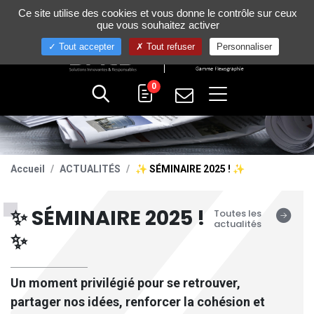
Gestion de vos préférences sur les cookies
Ce site utilise des cookies et vous donne le contrôle sur ceux
+33 (0)4 75 58 80 10
que vous souhaitez activer
Tout accepter
Tout refuser
Personnaliser
0
Accueil
ACTUALITÉS
✨ SÉMINAIRE 2025 ! ✨
✨ SÉMINAIRE 2025 !
Toutes les
actualités
✨
Un moment privilégié pour se retrouver,
partager nos idées, renforcer la cohésion et