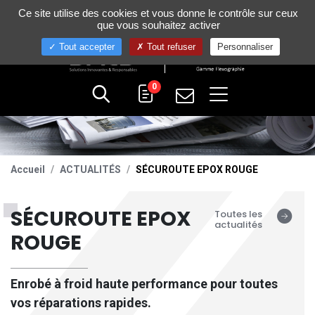
Gestion de vos préférences sur les cookies
Ce site utilise des cookies et vous donne le contrôle sur ceux
+33 (0)4 75 58 80 10
que vous souhaitez activer
Tout accepter
Tout refuser
Personnaliser
0
Accueil
ACTUALITÉS
SÉCUROUTE EPOX ROUGE
SÉCUROUTE EPOX
Toutes les
actualités
ROUGE
Enrobé à froid haute performance pour toutes
vos réparations rapides.