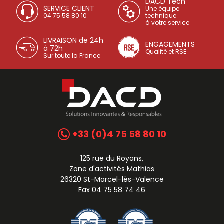
DACD Tech
SERVICE CLIENT
Une équipe
04 75 58 80 10
technique
à votre service
LIVRAISON de 24h
ENGAGEMENTS
à 72h
Qualité et RSE
Sur toute la France
+33 (0)4 75 58 80 10
125 rue du Royans,
Zone d'activités Mathias
26320 St-Marcel-lès-Valence
Fax 04 75 58 74 46