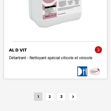
AL D VIT
Détartrant - Nettoyant spécial viticole et vinicole
1
2
3