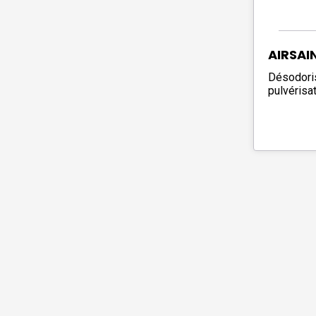
AIRSAI
Désodori
pulvérisa