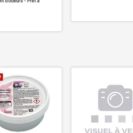
nt d’odeurs - Prêt à
U