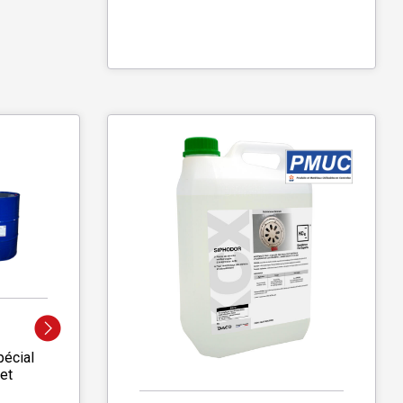
pécial
 et