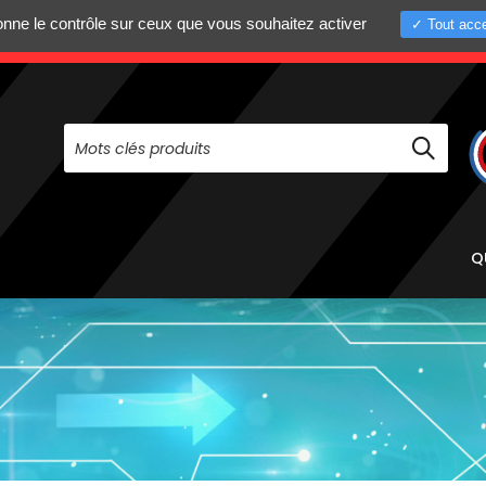
donne le contrôle sur ceux que vous souhaitez activer
Tout acce
+33 (0)4 75 58 8
PAS À NOUS CONTACTER AU
Q