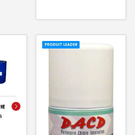
PRODUIT LEADER
IE
à