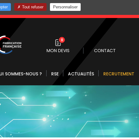
pter
Tout refuser
Personnaliser
0 10
0
MON DEVIS
CONTACT
UI SOMMES-NOUS ?
RSE
ACTUALITÉS
RECRUTEMENT