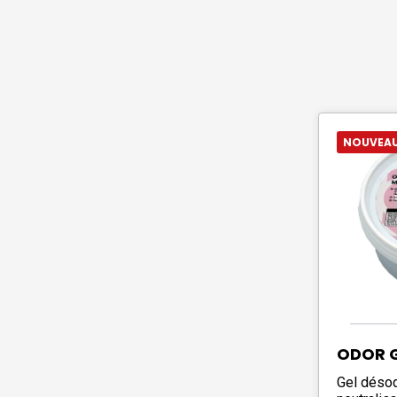
NOUVEA
ODOR G
Gel désod