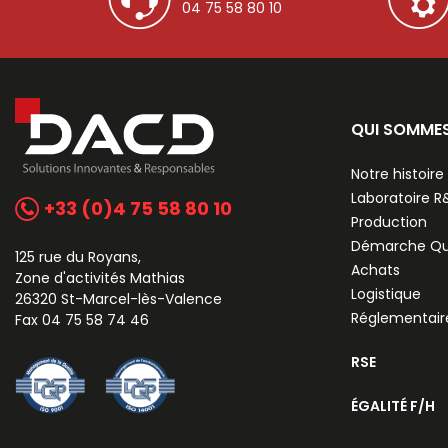
04 75 58 80 10
QUI SOMME
Notre histoire
Laboratoire 
+33 (0)4 75 58 80 10
Production
Démarche Qu
125 rue du Royans,
Achats
Zone d'activités Mathias
Logistique
26320 St-Marcel-lès-Valence
Réglementair
Fax 04 75 58 74 46
RSE
ÉGALITÉ F/H