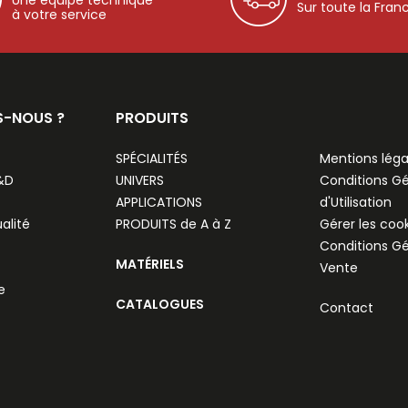
Sur toute la Fran
à votre service
S-NOUS ?
PRODUITS
SPÉCIALITÉS
Mentions léga
R&D
UNIVERS
Conditions G
APPLICATIONS
d'Utilisation
alité
PRODUITS de A à Z
Gérer les coo
Conditions G
MATÉRIELS
Vente
e
CATALOGUES
Contact