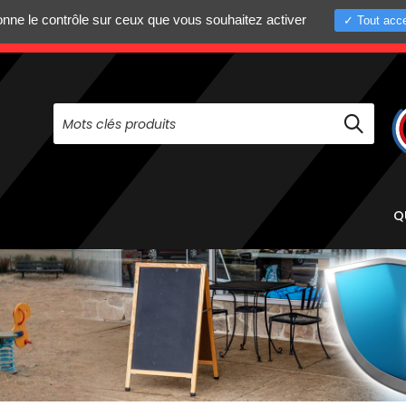
donne le contrôle sur ceux que vous souhaitez activer
Tout acce
+33 (0)4 75 58 8
PAS À NOUS CONTACTER AU
Q