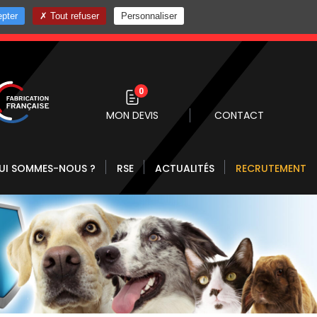
pter
Tout refuser
Personnaliser
0 10
0
MON DEVIS
CONTACT
UI SOMMES-NOUS ?
RSE
ACTUALITÉS
RECRUTEMENT