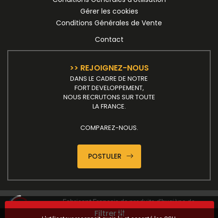
Gérer les cookies
Conditions Générales de Vente
Contact
>> REJOIGNEZ-NOUS
DANS LE CADRE DE NOTRE
FORT DEVELOPPEMENT,
NOUS RECRUTONS SUR TOUTE
LA FRANCE.
COMPAREZ-NOUS.
POSTULER
Fabricant Français de produits d'hygiène de
Filtrer
maintenance et d'entretien