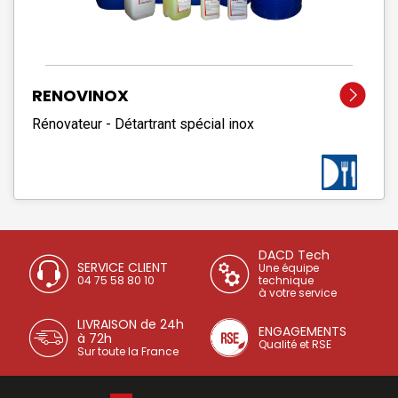
RENOVINOX
Rénovateur - Détartrant spécial inox
DACD Tech
SERVICE CLIENT
Une équipe
04 75 58 80 10
technique
à votre service
LIVRAISON de 24h
ENGAGEMENTS
à 72h
Qualité et RSE
Sur toute la France