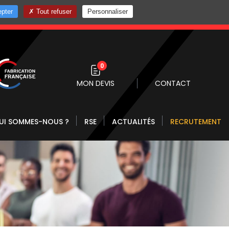
pter
Tout refuser
Personnaliser
0 10
0
MON DEVIS
CONTACT
UI SOMMES-NOUS ?
RSE
ACTUALITÉS
RECRUTEMENT