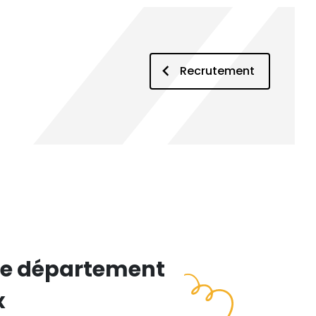
Recrutement
 le département
x