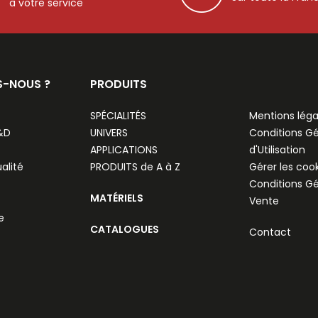
à votre service
S-NOUS ?
PRODUITS
SPÉCIALITÉS
Mentions léga
R&D
UNIVERS
Conditions G
APPLICATIONS
d'Utilisation
alité
PRODUITS de A à Z
Gérer les coo
Conditions G
MATÉRIELS
Vente
e
CATALOGUES
Contact