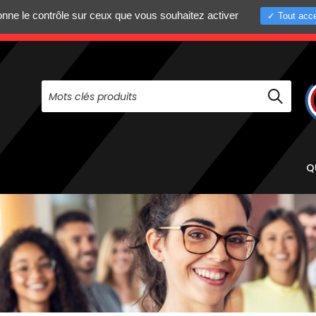
donne le contrôle sur ceux que vous souhaitez activer
Tout acce
+33 (0)4 75 58 8
PAS À NOUS CONTACTER AU
Q