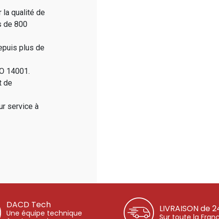
 la qualité de
s de 800
epuis plus de
SO 14001.
t de
ur service à
DACD Tech
LIVRAISON de 2
Une équipe technique
Sur toute la Fran