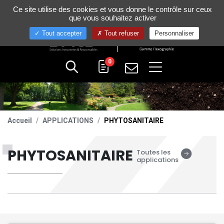
Gestion de vos préférences sur les cookies
Ce site utilise des cookies et vous donne le contrôle sur ceux
+33 (0)4 75 58 80 10
que vous souhaitez activer
Tout accepter
Tout refuser
Personnaliser
0
Accueil
APPLICATIONS
PHYTOSANITAIRE
PHYTOSANITAIRE
Toutes les
applications