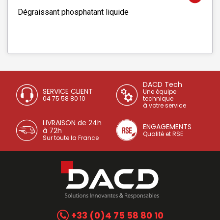
Dégraissant phosphatant liquide
DACD Tech
SERVICE CLIENT
Une équipe
04 75 58 80 10
technique
à votre service
LIVRAISON de 24h
ENGAGEMENTS
à 72h
Qualité et RSE
Sur toute la France
+33 (0)4 75 58 80 10