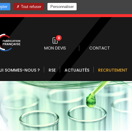
pter
Tout refuser
Personnaliser
0 10
0
MON DEVIS
CONTACT
UI SOMMES-NOUS ?
RSE
ACTUALITÉS
RECRUTEMENT