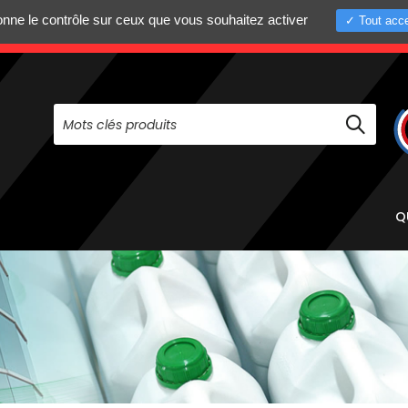
donne le contrôle sur ceux que vous souhaitez activer
Tout acce
+33 (0)4 75 58 8
PAS À NOUS CONTACTER AU
Q