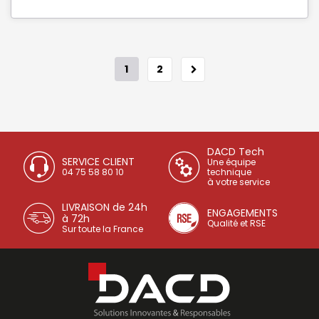
1
2
DACD Tech
SERVICE CLIENT
Une équipe
04 75 58 80 10
technique
à votre service
LIVRAISON de 24h
ENGAGEMENTS
à 72h
Qualité et RSE
Sur toute la France