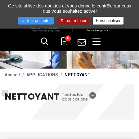
Gestion de vos préférences sur les cookies
Ce site utilise des cookies et vous donne le contrôle sur ceux
+33 (0)4 75 58 80 10
que vous souhaitez activer
Tout accepter
Tout refuser
Personnaliser
0
Accueil
APPLICATIONS
NETTOYANT
NETTOYANT
Toutes les
applications