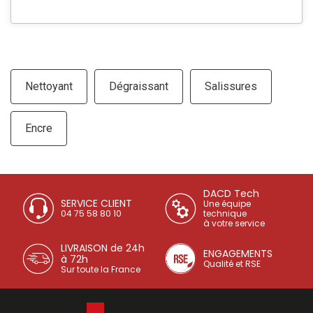
Nettoyant
Dégraissant
Salissures
Encre
DACD Tech
SERVICE CLIENT
Une équipe
04 75 58 80 10
technique
à votre service
LIVRAISON de 24h
ENGAGEMENTS
à 72h
Qualité et RSE
Sur toute la France