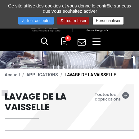
Gestion de vos préférences sur les cookies
Ce site utilise des cookies et vous donne le contrôle sur ceux
+33 (0)4 75 58 80 10
que vous souhaitez activer
Tout accepter
Tout refuser
Personnaliser
0
Accueil
APPLICATIONS
LAVAGE DE LA VAISSELLE
LAVAGE DE LA
Toutes les
applications
VAISSELLE