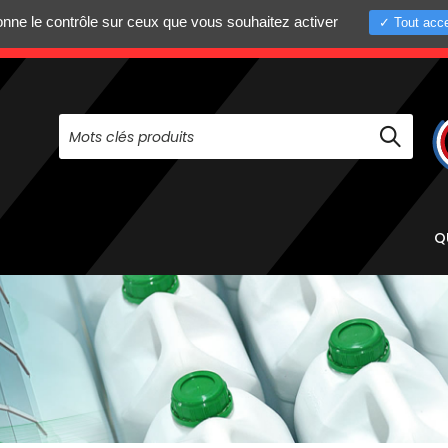
donne le contrôle sur ceux que vous souhaitez activer
Tout acce
+33 (0)4 75 58 8
PAS À NOUS CONTACTER AU
Q