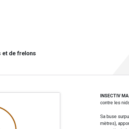
 et de frelons
INSECTIV M
contre les nid
Sa buse surpui
mètres), appor