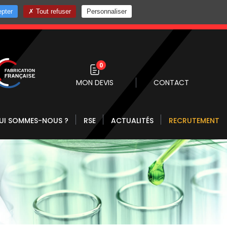
pter
Tout refuser
Personnaliser
0 10
0
MON DEVIS
CONTACT
UI SOMMES-NOUS ?
RSE
ACTUALITÉS
RECRUTEMENT