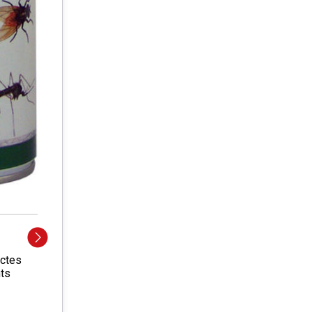
ectes
nts