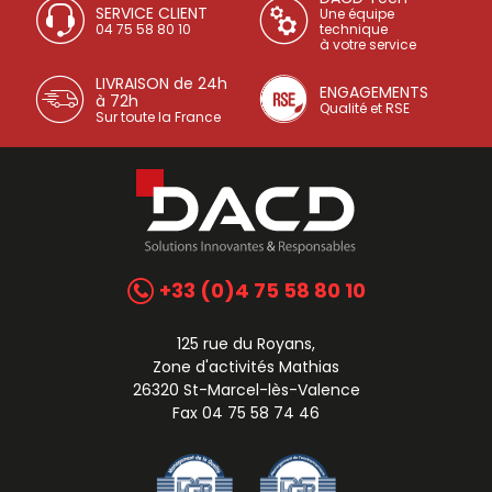
SERVICE CLIENT
Une équipe
04 75 58 80 10
technique
à votre service
LIVRAISON de 24h
ENGAGEMENTS
à 72h
Qualité et RSE
Sur toute la France
+33 (0)4 75 58 80 10
125 rue du Royans,
Zone d'activités Mathias
26320 St-Marcel-lès-Valence
Fax 04 75 58 74 46