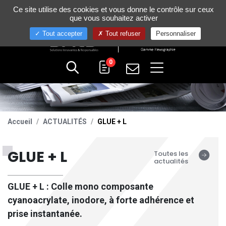
Gestion de vos préférences sur les cookies
Ce site utilise des cookies et vous donne le contrôle sur ceux
+33 (0)4 75 58 80 10
que vous souhaitez activer
Tout accepter
Tout refuser
Personnaliser
0
Accueil
ACTUALITÉS
GLUE + L
GLUE + L
Toutes les
actualités
GLUE + L : Colle mono composante
cyanoacrylate, inodore, à forte adhérence et
prise instantanée.