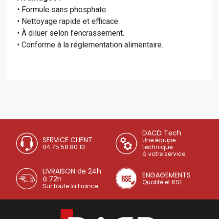
• Formule sans phosphate.
• Nettoyage rapide et efficace.
• À diluer selon l’encrassement.
• Conforme à la réglementation alimentaire.
DACD Tech
SERVICE CLIENT
Une équipe
04 75 58 80 10
technique
à votre service
LIVRAISON de 24h
ENGAGEMENTS
à 72h
Qualité et RSE
Sur toute la France