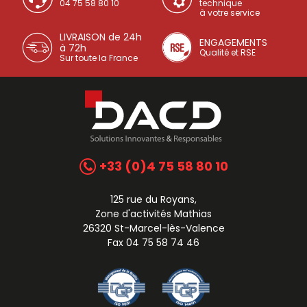
04 75 58 80 10
technique
à votre service
LIVRAISON de 24h
ENGAGEMENTS
à 72h
Qualité et RSE
Sur toute la France
+33 (0)4 75 58 80 10
125 rue du Royans,
Zone d'activités Mathias
26320 St-Marcel-lès-Valence
Fax 04 75 58 74 46