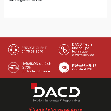
DACD Tech
SERVICE CLIENT
Une équipe
04 75 58 80 10
technique
à votre service
LIVRAISON de 24h
ENGAGEMENTS
à 72h
Qualité et RSE
Sur toute la France
+33 (0)4 75 58 80 10