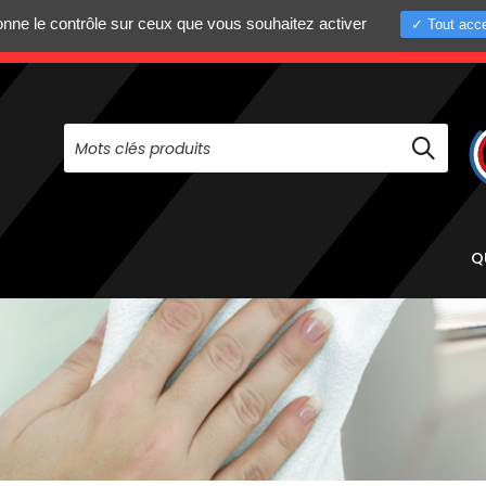
donne le contrôle sur ceux que vous souhaitez activer
Tout acce
+33 (0)4 75 58 8
PAS À NOUS CONTACTER AU
Q