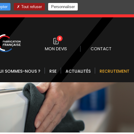
pter
Tout refuser
Personnaliser
0 10
0
MON DEVIS
CONTACT
UI SOMMES-NOUS ?
RSE
ACTUALITÉS
RECRUTEMENT