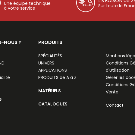
LIVRAISON de 2
Une équipe technique
Sur toute la Fran
à votre service
S-NOUS ?
PRODUITS
SPÉCIALITÉS
Mentions léga
R&D
UNIVERS
Conditions G
APPLICATIONS
d'Utilisation
alité
PRODUITS de A à Z
Gérer les coo
Conditions G
MATÉRIELS
Vente
e
CATALOGUES
Contact