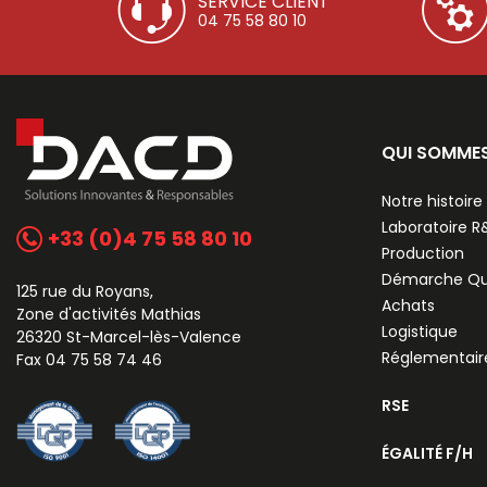
SERVICE CLIENT
04 75 58 80 10
QUI SOMME
Notre histoire
Laboratoire 
+33 (0)4 75 58 80 10
Production
Démarche Qu
125 rue du Royans,
Achats
Zone d'activités Mathias
Logistique
26320 St-Marcel-lès-Valence
Réglementair
Fax 04 75 58 74 46
RSE
ÉGALITÉ F/H