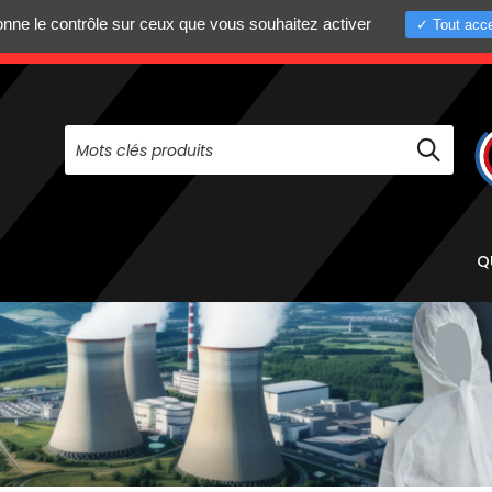
donne le contrôle sur ceux que vous souhaitez activer
Tout acce
+33 (0)4 75 58 8
PAS À NOUS CONTACTER AU
Q