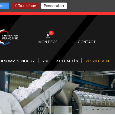
pter
Tout refuser
Personnaliser
0 10
0
MON DEVIS
CONTACT
UI SOMMES-NOUS ?
RSE
ACTUALITÉS
RECRUTEMENT