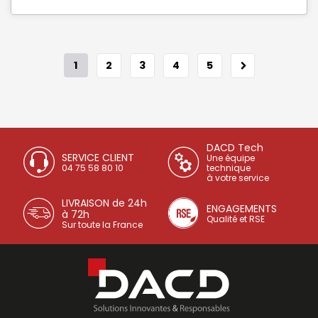
1
2
3
4
5
DACD Tech
SERVICE CLIENT
Une équipe
04 75 58 80 10
technique
à votre service
LIVRAISON de 24h
ENGAGEMENTS
à 72h
Qualité et RSE
Sur toute la France