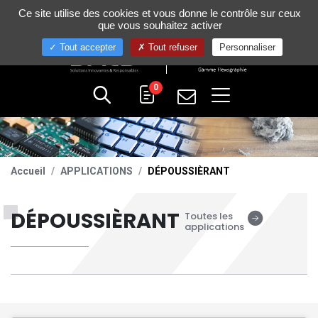
Gestion de vos préférences sur les cookies
Ce site utilise des cookies et vous donne le contrôle sur ceux
+33 (0)4 75 58 80 10
que vous souhaitez activer
Tout accepter
Tout refuser
Personnaliser
0
Accueil
APPLICATIONS
DÉPOUSSIÈRANT
DÉPOUSSIÈRANT
Toutes les
applications