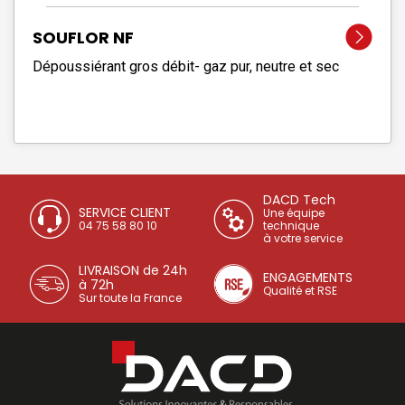
SOUFLOR NF
Dépoussiérant gros débit- gaz pur, neutre et sec
DACD Tech
SERVICE CLIENT
Une équipe
04 75 58 80 10
technique
à votre service
LIVRAISON de 24h
ENGAGEMENTS
à 72h
Qualité et RSE
Sur toute la France