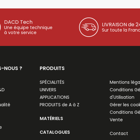
DACD Tech
LIVRAISON de 2
Une équipe technique
Sur toute la Fran
à votre service
S-NOUS ?
PRODUITS
SPÉCIALITÉS
Mentions léga
R&D
UNIVERS
Conditions G
APPLICATIONS
d'Utilisation
alité
PRODUITS de A à Z
Gérer les coo
Conditions G
MATÉRIELS
Vente
e
CATALOGUES
Contact