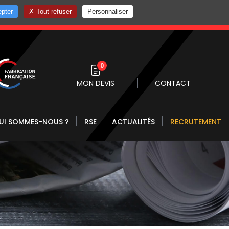
pter
Tout refuser
Personnaliser
0 10
0
MON DEVIS
CONTACT
UI SOMMES-NOUS ?
RSE
ACTUALITÉS
RECRUTEMENT