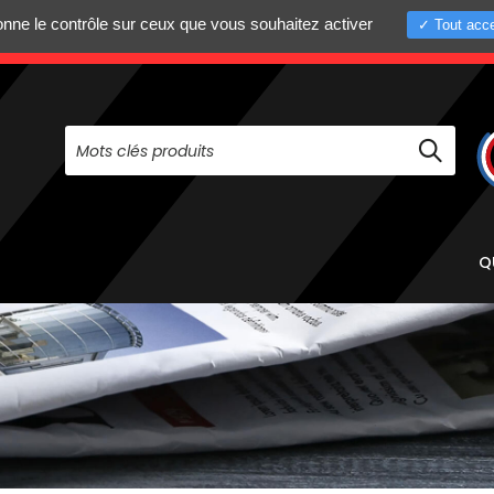
donne le contrôle sur ceux que vous souhaitez activer
Tout acce
+33 (0)4 75 58 8
PAS À NOUS CONTACTER AU
Q