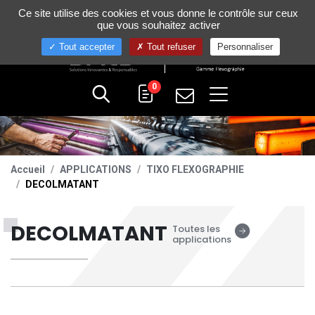
Gestion de vos préférences sur les cookies
Ce site utilise des cookies et vous donne le contrôle sur ceux
+33 (0)4 75 58 80 10
que vous souhaitez activer
Tout accepter
Tout refuser
Personnaliser
0
Accueil
APPLICATIONS
TIXO FLEXOGRAPHIE
DECOLMATANT
DECOLMATANT
Toutes les
applications