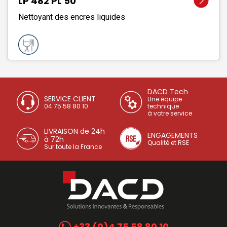
LP 482 PL 50
Nettoyant des encres liquides
DACD Tech
SERVICE CLIENT
Une équipe
04 75 58 80 10
technique
à votre service
LIVRAISON de 24h
ENGAGEMENTS
à 72h
Qualité et RSE
Sur toute la France
+33 (0)4 75 58 80 10