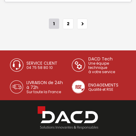
1
2
DACD Tech
SERVICE CLIENT
Une équipe
04 75 58 80 10
technique
à votre service
LIVRAISON de 24h
ENGAGEMENTS
à 72h
Qualité et RSE
Sur toute la France