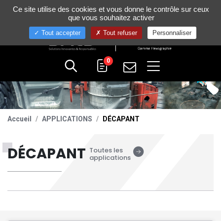
Gestion de vos préférences sur les cookies
Ce site utilise des cookies et vous donne le contrôle sur ceux
+33 (0)4 75 58 80 10
que vous souhaitez activer
Tout accepter
Tout refuser
Personnaliser
0
Accueil
APPLICATIONS
DÉCAPANT
DÉCAPANT
Toutes les
applications