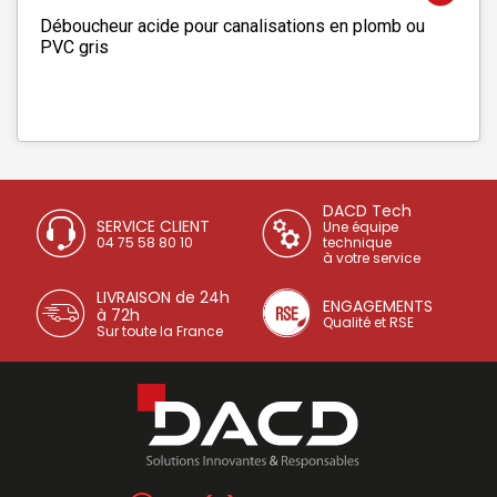
Déboucheur acide pour canalisations en plomb ou
PVC gris
DACD Tech
SERVICE CLIENT
Une équipe
04 75 58 80 10
technique
à votre service
LIVRAISON de 24h
ENGAGEMENTS
à 72h
Qualité et RSE
Sur toute la France