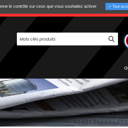
donne le contrôle sur ceux que vous souhaitez activer
Tout acce
+33 (0)4 75 58 8
PAS À NOUS CONTACTER AU
Q