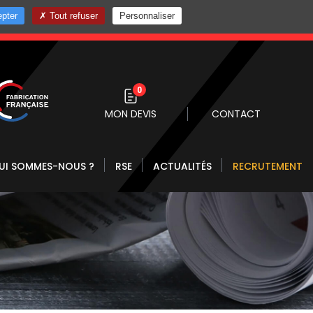
pter
Tout refuser
Personnaliser
0 10
0
MON DEVIS
CONTACT
UI SOMMES-NOUS ?
RSE
ACTUALITÉS
RECRUTEMENT