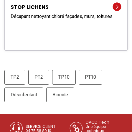
STOP LICHENS
Décapant nettoyant chloré façades, murs, toitures
TP2
PT2
TP10
PT10
Désinfectant
Biocide
DACD Tech
SERVICE CLIENT
Une équipe
04 75 58 80 10
technique