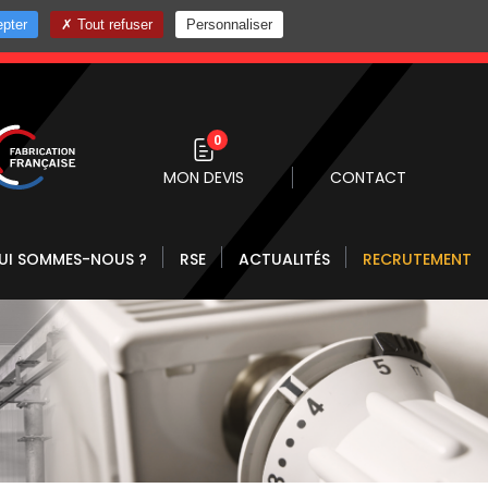
pter
Tout refuser
Personnaliser
0 10
0
MON DEVIS
CONTACT
UI SOMMES-NOUS ?
RSE
ACTUALITÉS
RECRUTEMENT