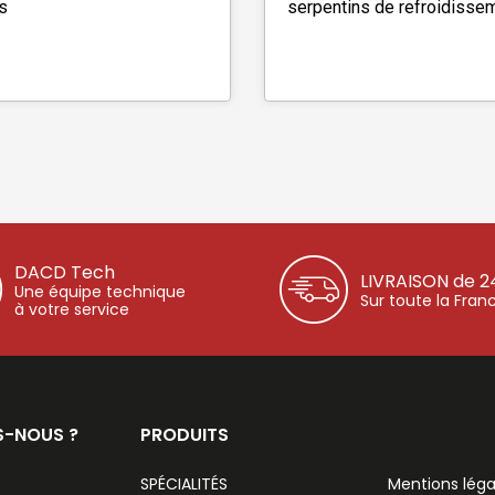
s
serpentins de refroidisse
DACD Tech
LIVRAISON de 2
Une équipe technique
Sur toute la Fran
à votre service
S-NOUS ?
PRODUITS
SPÉCIALITÉS
Mentions léga