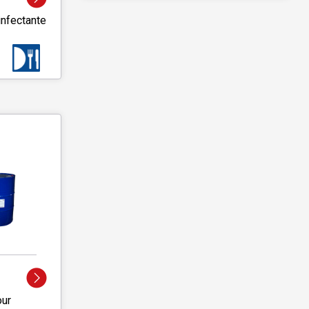
nfectante
our