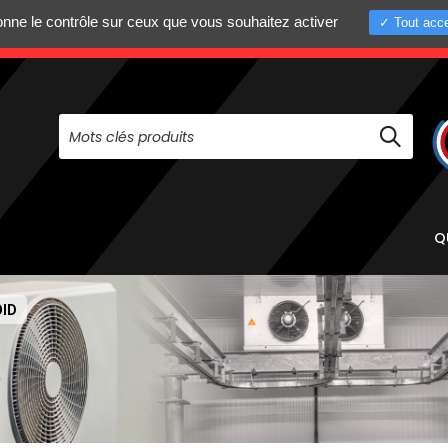
donne le contrôle sur ceux que vous souhaitez activer
Tout acce
+33 (0)4 75 58 8
PAS À NOUS CONTACTER AU
Q
OID